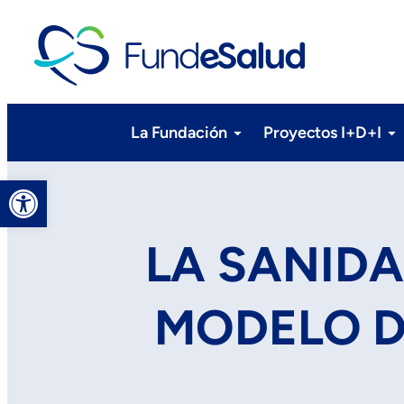
La Fundación
Proyectos I+D+I
Abrir barra de herramientas
LA SANID
MODELO D