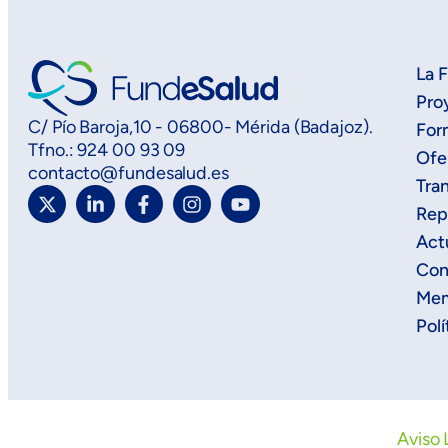
La 
Pro
C/ Pío Baroja,10 - 06800- Mérida (Badajoz).
For
Tfno.: 924 00 93 09
Ofe
contacto@fundesalud.es
Tra
Rep
Act
Con
Mem
Polí
Aviso 