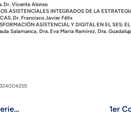
Dr. Vicente Alonso
OS ASISTENCIALES INTEGRADOS DE LA ESTRATEGI
Dr. Francisco Javier Félix
SFORMACIÓN ASISTENCIAL Y DIGITAL EN EL SES: 
 Paula Salamanca, Dra. Eva María Ramírez, Dra. Guadalu
l. 924004359
Extremadura intercambia experiencias con distintos centros de investigación e innovación biosanitaria en Coímbra (Portugal)