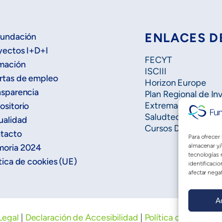
ENLACES D
Fundación
yectos I+D+I
FECYT
mación
ISCIII
rtas de empleo
Horizon Europe
nsparencia
Plan Regional de In
Extremadura Salud
ositorio
Saludteca
ualidad
Cursos DOE
tacto
Para ofrecer
almacenar y/
oria 2024
tecnologías 
tica de cookies (UE)
identificacio
afectar negat
A
Legal
|
Declaración de Accesibilidad
|
Política de privaci