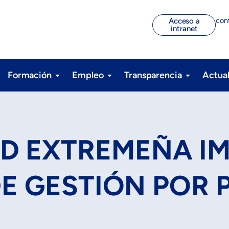
con
Acceso a
intranet
Formación
Empleo
Transparencia
Actua
AD EXTREMEÑA IM
E GESTIÓN POR 