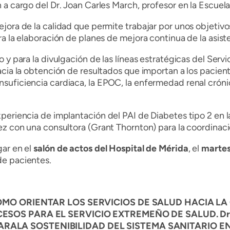
 a cargo del Dr. Joan Carles March, profesor en la Escuel
jora de la calidad que permite trabajar por unos objetivo
ra la elaboración de planes de mejora continua de la asis
 y para la divulgación de las líneas estratégicas del Serv
cia la obtención de resultados que importan a los paciente
uficiencia cardiaca, la EPOC, la enfermedad renal crónica
periencia de implantación del PAI de Diabetes tipo 2 en 
ez con una consultora (Grant Thornton) para la coordinació
gar en el
salón de actos del Hospital de Mérida
, el
martes
de pacientes.
ÓMO ORIENTAR LOS SERVICIOS DE SALUD HACIA LA O
SOS PARA EL SERVICIO EXTREMEÑO DE SALUD. Dr. C
ALA SOSTENIBILIDAD DEL SISTEMA SANITARIO ENT