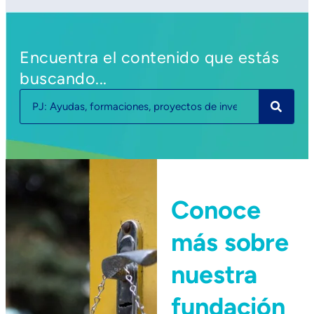
Encuentra el contenido que estás
buscando...
Conoce
más sobre
nuestra
fundación