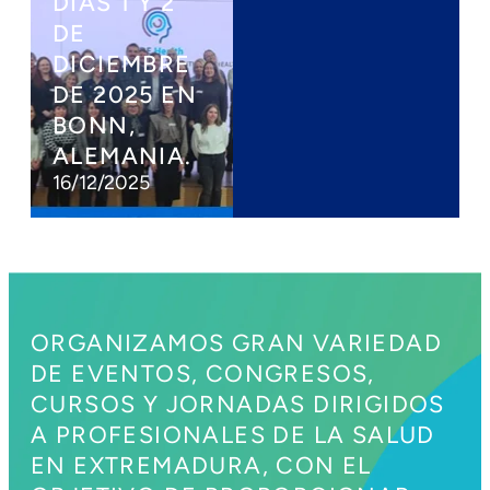
DÍAS 1 Y 2
SEDE DE
PA
DE
VILLANUEV
IÓ
DICIEMBRE
A DE AFAD
F
DE 2025 EN
RECUERDA
D 
BONN,
EXTREMADU
P
ALEMANIA.
RA
SE
16/12/2025
23/10/2025
16/
ORGANIZAMOS GRAN VARIEDAD
DE EVENTOS, CONGRESOS,
CURSOS Y JORNADAS DIRIGIDOS
A PROFESIONALES DE LA SALUD
EN EXTREMADURA, CON EL