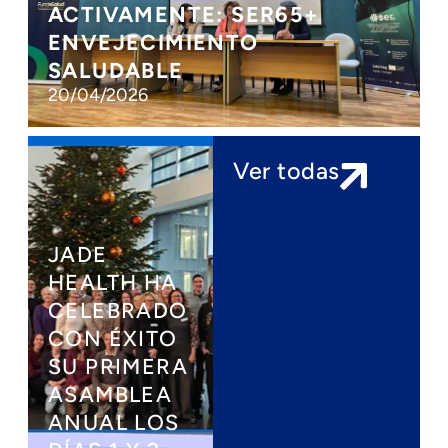
ACTIVAMENTE: SER65+
ENVEJECIMIENTO
SALUDABLE
20/04/2026
Ver todas
JADE
HEALTH HA
CELEBRADO
14 DE
CON ÉXITO
OCTUBRE –
SU PRIMERA
JADE
ASAMBLEA
HEALTH
ANUAL LOS
VISITA LA