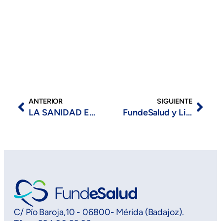
ANTERIOR
SIGUIENTE
LA SANIDAD EXTREMEÑA IMPLANTA EL MODELO DE GESTIÓN POR PROCESOS.
FundeSalud y Lilly ponen en marcha en Extremadura ‘Aula Lilly’, un programa formativo para profesionales sanitarios en áreas como la telemedicina o la búsqueda de información científica
C/ Pío Baroja,10 - 06800- Mérida (Badajoz).