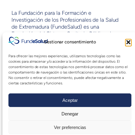
La Fundación para la Formación e
Investigación de los Profesionales de la Salud
de Extremadura (FundeSalud) es una
Fundación del Sistema Sanitario Público de
Extremadura sin ánimo de lucro y con fines de
Gestionar consentimiento
interés general adscrita a la Consejería de
Sanidad y políticas Sociales de la Junta de
Para ofrecer las mejores experiencias, utilizamos tecnologías como las
Extremadura.
cookies para almacenar y/o acceder a la información del dispositivo. El
consentimiento de estas tecnologías nos permitirá procesar datos como el
comportamiento de navegación o las identificaciones únicas en este sitio.
No consentir o retirar el consentimiento, puede afectar negativamente a
Blog
Eventos
ciertas características y funciones.
Acerca de
Tienda
FAQs
Patrones
Aceptar
Autores
Temas
Denegar
Ver preferencias
Twenty Twenty-Five
Diseñado con
WordPress