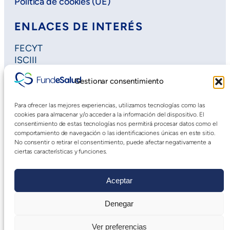
Política de cookies (UE)
ENLACES DE INTERÉS
FECYT
ISCIII
Horizon Europe
Gestionar consentimiento
Plan Regional de Investigación
Extremadura Salud
Para ofrecer las mejores experiencias, utilizamos tecnologías como las
Saludteca
cookies para almacenar y/o acceder a la información del dispositivo. El
Cursos DOE
consentimiento de estas tecnologías nos permitirá procesar datos como el
comportamiento de navegación o las identificaciones únicas en este sitio.
No consentir o retirar el consentimiento, puede afectar negativamente a
ciertas características y funciones.
Aceptar
Denegar
Aviso Legal
|
Declaración de Accesibilidad
|
Política
Ver preferencias