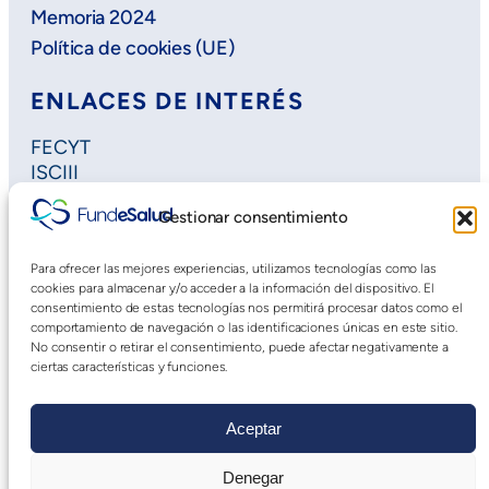
Memoria 2024
Política de cookies (UE)
ENLACES DE INTERÉS
FECYT
ISCIII
Horizon Europe
Gestionar consentimiento
Plan Regional de Investigación
Extremadura Salud
Para ofrecer las mejores experiencias, utilizamos tecnologías como las
Saludteca
cookies para almacenar y/o acceder a la información del dispositivo. El
Cursos DOE
consentimiento de estas tecnologías nos permitirá procesar datos como el
comportamiento de navegación o las identificaciones únicas en este sitio.
No consentir o retirar el consentimiento, puede afectar negativamente a
ciertas características y funciones.
Aceptar
Denegar