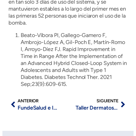
en tan solo 3 días de uso del sistema, y se
mantuvieron estables a lo largo del primer mes en
las primeras 52 personas que iniciaron el uso de la
bomba.
Beato-Víbora PI, Gallego-Gamero F,
Ambrojo-López A, Gil-Poch E, Martín-Romo
I, Arroyo-Díez FJ. Rapid Improvement in
Time in Range After the Implementation of
an Advanced Hybrid Closed-Loop System in
Adolescents and Adults with Type 1
Diabetes. Diabetes Technol Ther. 2021
Sep;23(9):609-615.
ANTERIOR
SIGUIENTE
FundeSalud e INUBE participan en un proyecto de fondos europeos para lograr avances en la medicina de precisión
Taller Dermatoscopia en Tumores Cutáneos para Atención Primaria Mérida