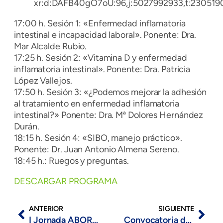
xr:d:DAFB40gO7oU:96,j:5027992933,t:230519
17:00 h. Sesión 1: «Enfermedad inflamatoria
intestinal e incapacidad laboral». Ponente: Dra.
Mar Alcalde Rubio.
17:25 h. Sesión 2: «Vitamina D y enfermedad
inflamatoria intestinal». Ponente: Dra. Patricia
López Vallejos.
17:50 h. Sesión 3: «¿Podemos mejorar la adhesión
al tratamiento en enfermedad inflamatoria
intestinal?» Ponente: Dra. Mª Dolores Hernández
Durán.
18:15 h. Sesión 4: «SIBO, manejo práctico».
Ponente: Dr. Juan Antonio Almena Sereno.
18:45 h.: Ruegos y preguntas.
DESCARGAR PROGRAMA
ANTERIOR
SIGUIENTE
I Jornada ABORDAJE MULTIDISCIPLINAR DEL PACIENTE CON ELA
Convocatoria de ayudas a la investigación de las paraparesias espásticas familiares