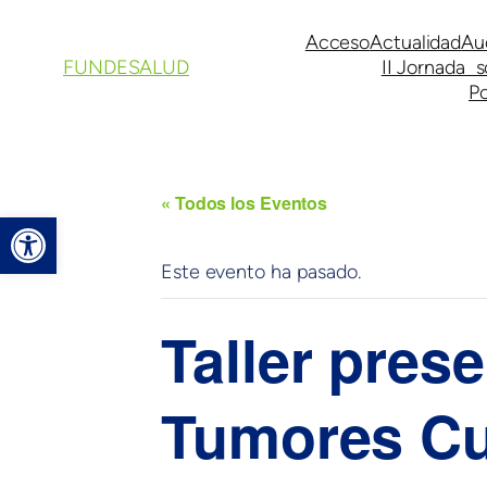
Acceso
Actualidad
Au
FUNDESALUD
II Jornada s
Po
« Todos los Eventos
Abrir barra de herramientas
Este evento ha pasado.
Taller pres
Tumores Cu