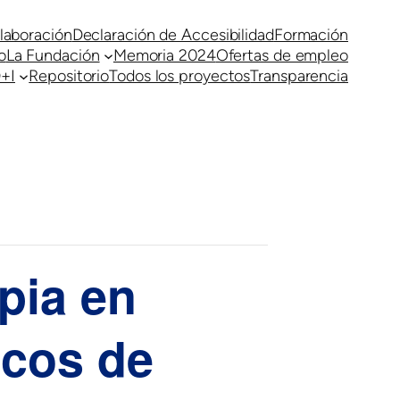
laboración
Declaración de Accesibilidad
Formación
o
La Fundación
Memoria 2024
Ofertas de empleo
+I
Repositorio
Todos los proyectos
Transparencia
pia en
cos de