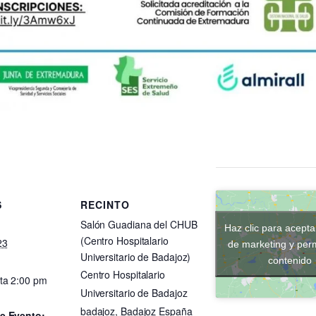
S
RECINTO
Salón Guadiana del CHUB
Haz clic para acepta
(Centro Hospitalario
23
de marketing y perm
Universitario de Badajoz)
contenido
Centro Hospitalario
ta 2:00 pm
Universitario de Badajoz
badajoz
,
Badajoz
España
e Evento: