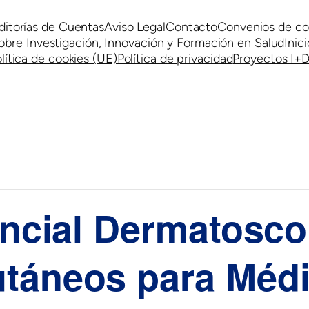
ditorías de Cuentas
Aviso Legal
Contacto
Convenios de co
obre Investigación, Innovación y Formación en Salud
Inici
lítica de cookies (UE)
Política de privacidad
Proyectos I+D
encial Dermatosco
táneos para Médi