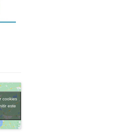
r cookies
itir este