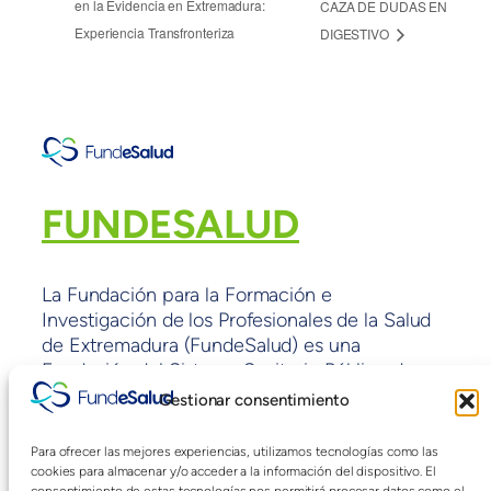
en la Evidencia en Extremadura:
CAZA DE DUDAS EN
Experiencia Transfronteriza
DIGESTIVO
FUNDESALUD
La Fundación para la Formación e
Investigación de los Profesionales de la Salud
de Extremadura (FundeSalud) es una
Fundación del Sistema Sanitario Público de
Extremadura sin ánimo de lucro y con fines de
Gestionar consentimiento
interés general adscrita a la Consejería de
Sanidad y políticas Sociales de la Junta de
Para ofrecer las mejores experiencias, utilizamos tecnologías como las
Extremadura.
cookies para almacenar y/o acceder a la información del dispositivo. El