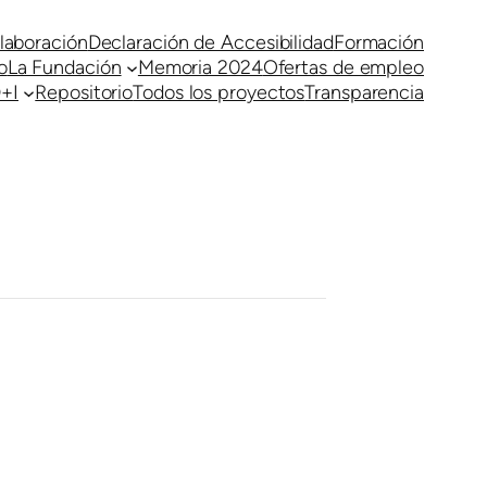
laboración
Declaración de Accesibilidad
Formación
o
La Fundación
Memoria 2024
Ofertas de empleo
+I
Repositorio
Todos los proyectos
Transparencia