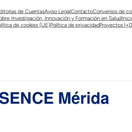
ditorías de Cuentas
Aviso Legal
Contacto
Convenios de co
obre Investigación, Innovación y Formación en Salud
Inici
lítica de cookies (UE)
Política de privacidad
Proyectos I+D
SSENCE Mérida