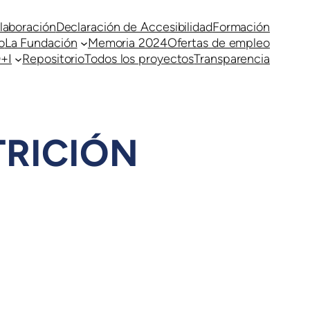
laboración
Declaración de Accesibilidad
Formación
o
La Fundación
Memoria 2024
Ofertas de empleo
+I
Repositorio
Todos los proyectos
Transparencia
TRICIÓN