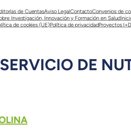
ditorías de Cuentas
Aviso Legal
Contacto
Convenios de co
obre Investigación, Innovación y Formación en Salud
Inici
lítica de cookies (UE)
Política de privacidad
Proyectos I+D
SERVICIO DE NU
OLINA