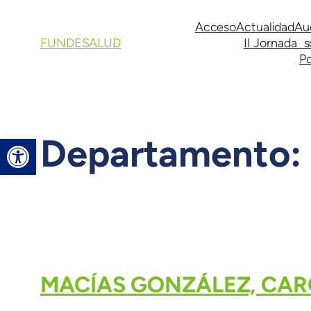
Acceso
Actualidad
Au
FUNDESALUD
II Jornada s
Po
Departamento:
Abrir barra de herramientas
MACÍAS GONZÁLEZ, CAR