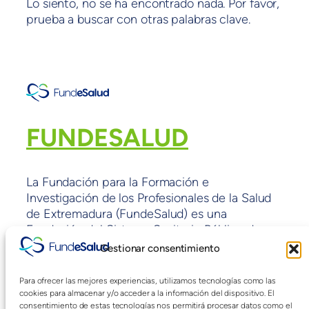
Lo siento, no se ha encontrado nada. Por favor,
prueba a buscar con otras palabras clave.
FUNDESALUD
La Fundación para la Formación e
Investigación de los Profesionales de la Salud
de Extremadura (FundeSalud) es una
Fundación del Sistema Sanitario Público de
Extremadura sin ánimo de lucro y con fines de
Gestionar consentimiento
interés general adscrita a la Consejería de
Sanidad y políticas Sociales de la Junta de
Para ofrecer las mejores experiencias, utilizamos tecnologías como las
Extremadura.
cookies para almacenar y/o acceder a la información del dispositivo. El
consentimiento de estas tecnologías nos permitirá procesar datos como el