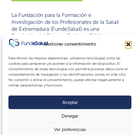
La Fundación para la Formación e
Investigación de los Profesionales de la Salud
de Extremadura (FundeSalud) es una
Fundación del Sistema Sanitario Público de
Extremadura sin ánimo de lucro y con fines de
Gestionar consentimiento
interés general adscrita a la Consejería de
Sanidad y políticas Sociales de la Junta de
Para ofrecer las mejores experiencias, utilizamos tecnologías como las
Extremadura.
cookies para almacenar y/o acceder a la información del dispositivo. El
consentimiento de estas tecnologías nos permitirá procesar datos como el
comportamiento de navegación o las identificaciones únicas en este sitio.
No consentir o retirar el consentimiento, puede afectar negativamente a
Blog
Eventos
ciertas características y funciones.
Acerca de
Tienda
FAQs
Patrones
Aceptar
Autores
Temas
Denegar
Ver preferencias
Twenty Twenty-Five
Diseñado con
WordPress