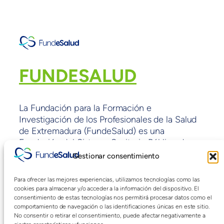
FUNDESALUD
La Fundación para la Formación e
Investigación de los Profesionales de la Salud
de Extremadura (FundeSalud) es una
Fundación del Sistema Sanitario Público de
Extremadura sin ánimo de lucro y con fines de
Gestionar consentimiento
interés general adscrita a la Consejería de
Sanidad y políticas Sociales de la Junta de
Para ofrecer las mejores experiencias, utilizamos tecnologías como las
Extremadura.
cookies para almacenar y/o acceder a la información del dispositivo. El
consentimiento de estas tecnologías nos permitirá procesar datos como el
comportamiento de navegación o las identificaciones únicas en este sitio.
No consentir o retirar el consentimiento, puede afectar negativamente a
Blog
Eventos