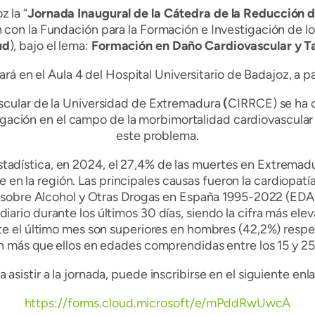
z la “
Jornada Inaugural de la Cátedra de la Reducción d
n con la Fundación para la Formación e Investigación de l
ud
), bajo el lema:
Formación en Daño Cardiovascular y T
ará en el Aula 4 del Hospital Universitario de Badajoz, a pa
scular de la Universidad de Extremadura
(
CIRRCE) se ha c
igación en el campo de la morbimortalidad cardiovascular y,
este problema.
Estadística, en 2024, el 27,4% de las muertes en Extrema
te en la región. Las principales causas fueron la cardiopa
 sobre Alcohol y Otras Drogas en España 1995-2022 (EDAD
ario durante los últimos 30 días, siendo la cifra más el
te el último mes son superiores en hombres (42,2%) respec
 más que ellos en edades comprendidas entre los 15 y 25
a asistir a la jornada, puede inscribirse en el siguiente enl
https://forms.cloud.microsoft/e/mPddRwUwcA