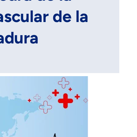
scular de la
adura