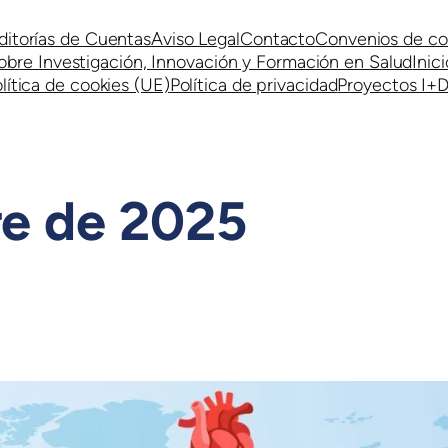
ditorías de Cuentas
Aviso Legal
Contacto
Convenios de co
obre Investigación, Innovación y Formación en Salud
Inici
lítica de cookies (UE)
Política de privacidad
Proyectos I+D
re de 2025