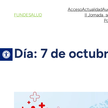
Acceso
Actualidad
Au
FUNDESALUD
II Jornada s
Po
Día:
7 de octub
Abrir barra de herramientas