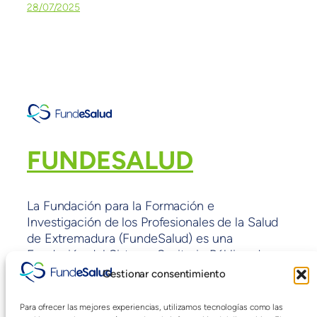
28/07/2025
FUNDESALUD
La Fundación para la Formación e
Investigación de los Profesionales de la Salud
de Extremadura (FundeSalud) es una
Fundación del Sistema Sanitario Público de
Extremadura sin ánimo de lucro y con fines de
Gestionar consentimiento
interés general adscrita a la Consejería de
Sanidad y políticas Sociales de la Junta de
Para ofrecer las mejores experiencias, utilizamos tecnologías como las