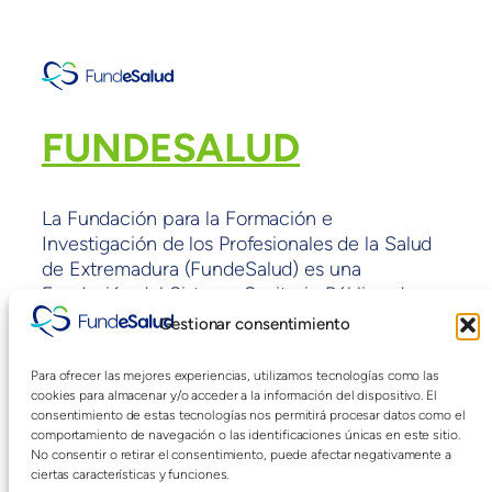
FUNDESALUD
La Fundación para la Formación e
Investigación de los Profesionales de la Salud
de Extremadura (FundeSalud) es una
Fundación del Sistema Sanitario Público de
Extremadura sin ánimo de lucro y con fines de
Gestionar consentimiento
interés general adscrita a la Consejería de
Sanidad y políticas Sociales de la Junta de
Para ofrecer las mejores experiencias, utilizamos tecnologías como las
Extremadura.
cookies para almacenar y/o acceder a la información del dispositivo. El
consentimiento de estas tecnologías nos permitirá procesar datos como el
comportamiento de navegación o las identificaciones únicas en este sitio.
No consentir o retirar el consentimiento, puede afectar negativamente a
Blog
Eventos
ciertas características y funciones.