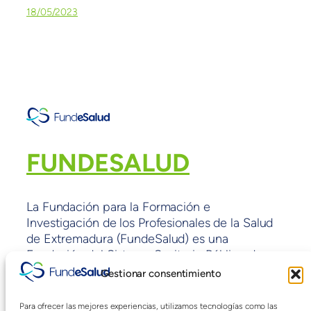
18/05/2023
FUNDESALUD
La Fundación para la Formación e
Investigación de los Profesionales de la Salud
de Extremadura (FundeSalud) es una
Fundación del Sistema Sanitario Público de
Extremadura sin ánimo de lucro y con fines de
Gestionar consentimiento
interés general adscrita a la Consejería de
Sanidad y políticas Sociales de la Junta de
Para ofrecer las mejores experiencias, utilizamos tecnologías como las