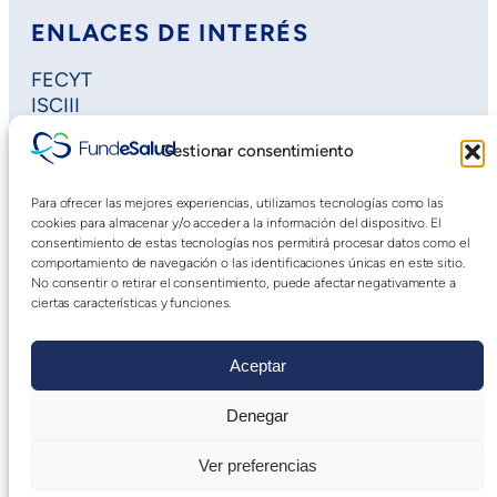
ENLACES DE INTERÉS
FECYT
ISCIII
Horizon Europe
Gestionar consentimiento
Plan Regional de Investigación
Extremadura Salud
Para ofrecer las mejores experiencias, utilizamos tecnologías como las
Saludteca
cookies para almacenar y/o acceder a la información del dispositivo. El
Cursos DOE
consentimiento de estas tecnologías nos permitirá procesar datos como el
comportamiento de navegación o las identificaciones únicas en este sitio.
No consentir o retirar el consentimiento, puede afectar negativamente a
ciertas características y funciones.
Aceptar
Denegar
Aviso Legal
|
Declaración de Accesibilidad
|
Política
Ver preferencias
de privacidad web