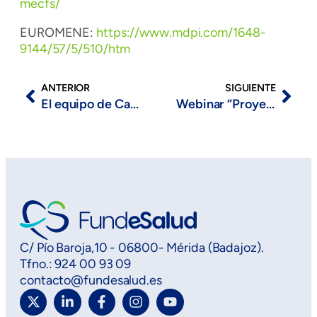
mecfs/
EUROMENE:
https://www.mdpi.com/1648-
9144/57/5/510/htm
ANTERIOR
SIGUIENTE
El equipo de Canal Extremadura recibe formación en prevención del suicidio
Webinar “Proyectos de investigación y difusión de resultados en Terapia Ocupacional”
C/ Pío Baroja,10 - 06800- Mérida (Badajoz).
Tfno.: 924 00 93 09
contacto@fundesalud.es