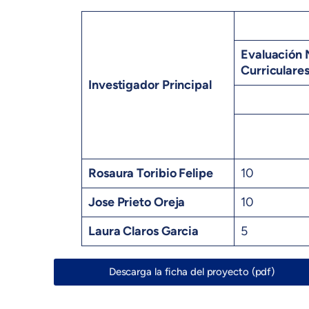
Evaluación 
Curriculare
Investigador Principal
Rosaura Toribio Felipe
10
Jose Prieto Oreja
10
Laura Claros Garcia
5
Descarga la ficha del proyecto (pdf)