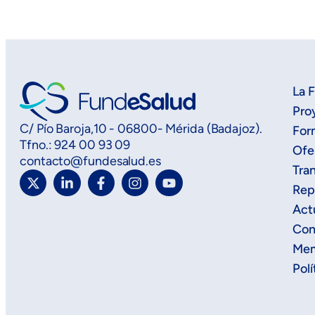
La 
Pro
C/ Pío Baroja,10 - 06800- Mérida (Badajoz).
For
Tfno.: 924 00 93 09
Ofe
contacto@fundesalud.es
Tra
Rep
Act
Con
Mem
Polí