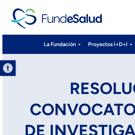
La Fundación
Proyectos I+D+I
Abrir barra de herramientas
RESOLU
CONVOCATOR
DE INVESTIGA