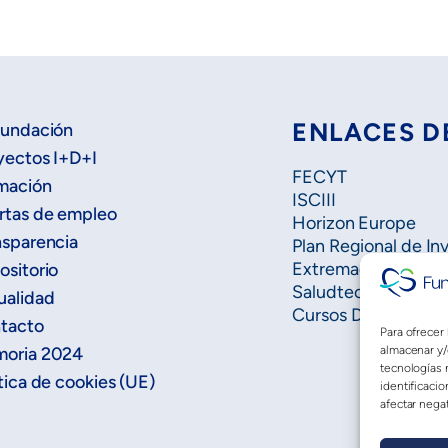
ENLACES D
Fundación
yectos I+D+I
FECYT
mación
ISCIII
rtas de empleo
Horizon Europe
nsparencia
Plan Regional de In
Extremadura Salud
ositorio
Saludteca
ualidad
Cursos DOE
tacto
Para ofrecer
almacenar y/
oria 2024
tecnologías 
tica de cookies (UE)
identificacio
afectar negat