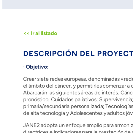
<< Ir al listado
DESCRIPCIÓN DEL PROYEC
·
Objetivo:
Crear siete redes europeas, denominadas «red
el ámbito del cáncer, y permitirles comenzar a 
Abarcarán las siguientes áreas de interés: Cán
pronóstico; Cuidados paliativos; Supervivencia
primaria/secundaria personalizada; Tecnología
de alta tecnología y Adolescentes y adultos jó
JANE2 adopta un enfoque amplio para armoniza
directrices e indicadores para la prestación de 