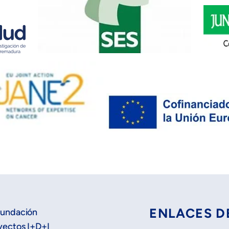
ENLACES D
Fundación
yectos I+D+I