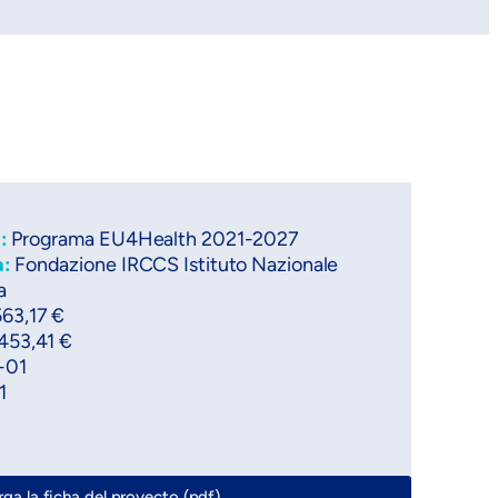
a:
Programa EU4Health 2021-2027
a:
Fondazione IRCCS Istituto Nazionale
a
563,17 €
453,41 €
-01
1
ga la ficha del proyecto (pdf)