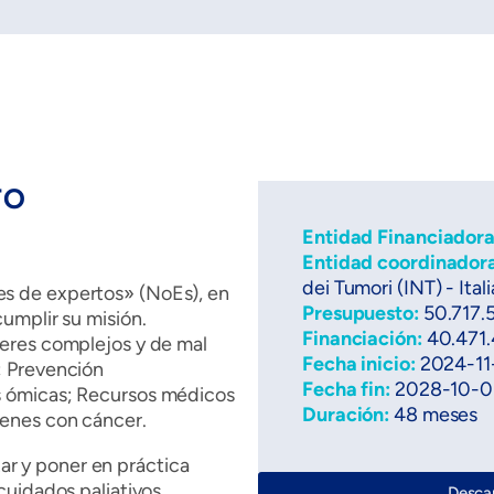
TO
Entidad Financiador
Entidad coordinador
dei Tumori (INT) - Itali
es de expertos» (NoEs), en
Presupuesto:
50.717.
cumplir su misión.
Financiación:
40.471.
ceres complejos y de mal
Fecha inicio:
2024-11
; Prevención
Fecha fin:
2028-10-0
s ómicas; Recursos médicos
Duración:
48 meses
venes con cáncer.
r y poner en práctica
cuidados paliativos
Descar