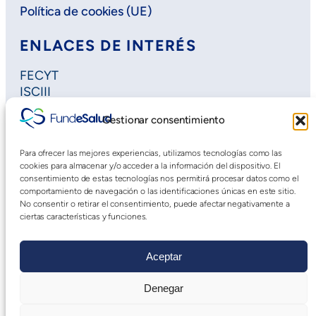
Política de cookies (UE)
ENLACES DE INTERÉS
FECYT
ISCIII
Horizon Europe
Gestionar consentimiento
Plan Regional de Investigación
Extremadura Salud
Para ofrecer las mejores experiencias, utilizamos tecnologías como las
Saludteca
cookies para almacenar y/o acceder a la información del dispositivo. El
Cursos DOE
consentimiento de estas tecnologías nos permitirá procesar datos como el
comportamiento de navegación o las identificaciones únicas en este sitio.
No consentir o retirar el consentimiento, puede afectar negativamente a
ciertas características y funciones.
Aceptar
Denegar