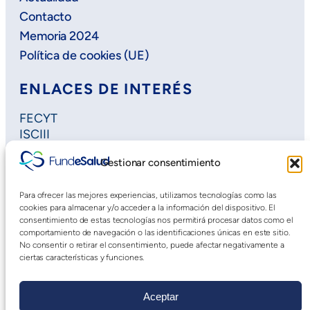
Contacto
Memoria 2024
Política de cookies (UE)
ENLACES DE INTERÉS
FECYT
ISCIII
Horizon Europe
Gestionar consentimiento
Plan Regional de Investigación
Extremadura Salud
Para ofrecer las mejores experiencias, utilizamos tecnologías como las
Saludteca
cookies para almacenar y/o acceder a la información del dispositivo. El
Cursos DOE
consentimiento de estas tecnologías nos permitirá procesar datos como el
comportamiento de navegación o las identificaciones únicas en este sitio.
No consentir o retirar el consentimiento, puede afectar negativamente a
ciertas características y funciones.
Aceptar