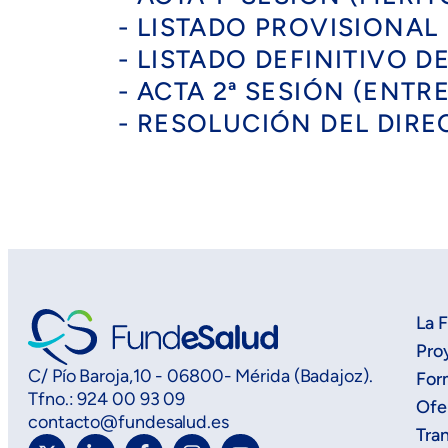
- LISTADO PROVISIONAL
- LISTADO DEFINITIVO D
- ACTA 2ª SESIÓN (ENT
- RESOLUCIÓN DEL DIR
La 
Pro
C/ Pío Baroja,10 - 06800- Mérida (Badajoz).
For
Tfno.: 924 00 93 09
Ofe
contacto@fundesalud.es
Tra