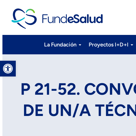
La Fundación
Proyectos I+D+I
Abrir barra de herramientas
P 21-52. CON
DE UN/A TÉCN