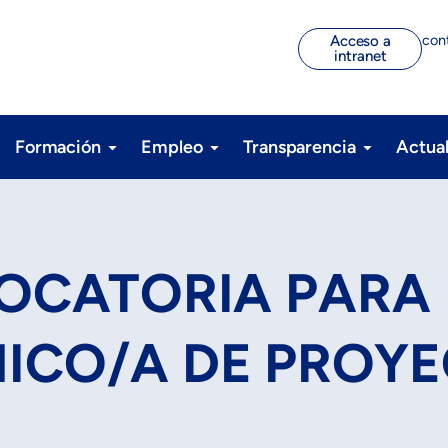
con
Acceso a
intranet
Formación
Empleo
Transparencia
Actua
VOCATORIA PARA
ICO/A DE PROYE