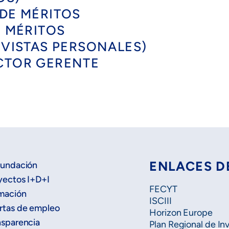
 DE MÉRITOS
E MÉRITOS
REVISTAS PERSONALES)
ECTOR GERENTE
ENLACES D
Fundación
yectos I+D+I
FECYT
mación
ISCIII
rtas de empleo
Horizon Europe
nsparencia
Plan Regional de In