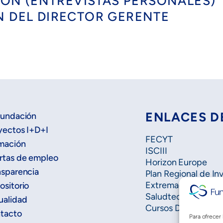
SIÓN (ENTREVISTAS PERSONALES)
N DEL DIRECTOR GERENTE
ENLACES D
Fundación
yectos I+D+I
FECYT
mación
ISCIII
rtas de empleo
Horizon Europe
nsparencia
Plan Regional de In
Extremadura Salud
ositorio
Saludteca
ualidad
Cursos DOE
tacto
Para ofrecer