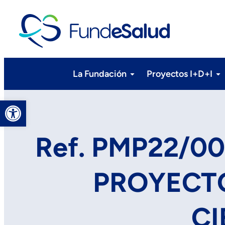
La Fundación
Proyectos I+D+I
Abrir barra de herramientas
Ref. PMP22/0
PROYECTO
CI