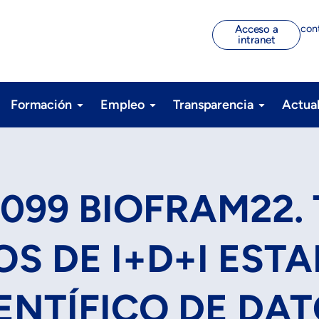
con
Acceso a
intranet
Formación
Empleo
Transparencia
Actua
0099 BIOFRAM22.
S DE I+D+I ESTA
ENTÍFICO DE DA