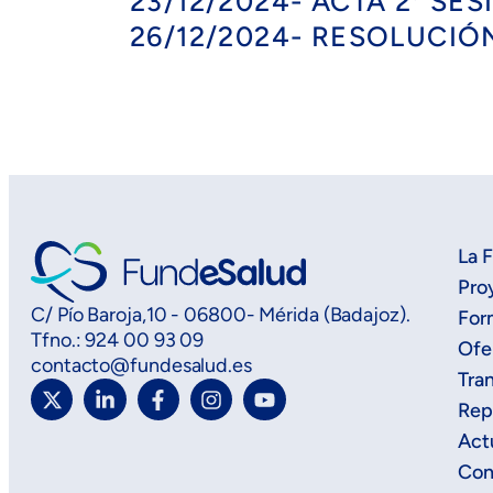
23/12/2024- ACTA 2ª SE
26/12/2024- RESOLUCIÓ
La 
Pro
C/ Pío Baroja,10 - 06800- Mérida (Badajoz).
For
Tfno.: 924 00 93 09
Ofe
contacto@fundesalud.es
Tra
Rep
Act
Con