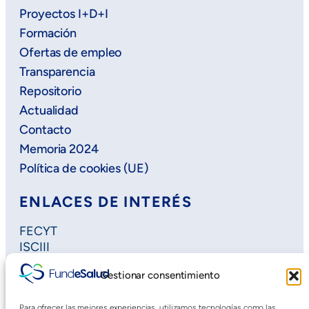
Proyectos I+D+I
Formación
Ofertas de empleo
Transparencia
Repositorio
Actualidad
Contacto
Memoria 2024
Política de cookies (UE)
ENLACES DE INTERÉS
FECYT
ISCIII
Horizon Europe
Gestionar consentimiento
Plan Regional de Investigación
Extremadura Salud
Para ofrecer las mejores experiencias, utilizamos tecnologías como las