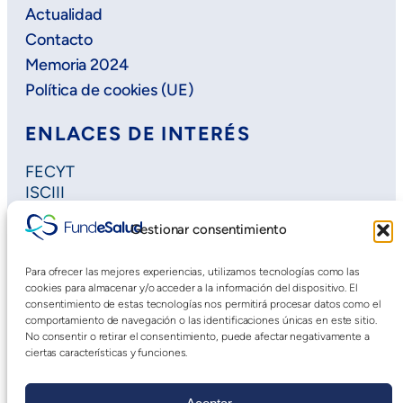
Actualidad
Contacto
Memoria 2024
Política de cookies (UE)
ENLACES DE INTERÉS
FECYT
ISCIII
Horizon Europe
Gestionar consentimiento
Plan Regional de Investigación
Extremadura Salud
Para ofrecer las mejores experiencias, utilizamos tecnologías como las
Saludteca
cookies para almacenar y/o acceder a la información del dispositivo. El
Cursos DOE
consentimiento de estas tecnologías nos permitirá procesar datos como el
comportamiento de navegación o las identificaciones únicas en este sitio.
No consentir o retirar el consentimiento, puede afectar negativamente a
ciertas características y funciones.