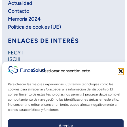
Actualidad
Contacto
Memoria 2024
Política de cookies (UE)
ENLACES DE INTERÉS
FECYT
ISCIII
Horizon Europe
Gestionar consentimiento
Plan Regional de Investigación
Extremadura Salud
Para ofrecer las mejores experiencias, utilizamos tecnologías como las
Saludteca
cookies para almacenar y/o acceder a la información del dispositivo. El
Cursos DOE
consentimiento de estas tecnologías nos permitirá procesar datos como el
comportamiento de navegación o las identificaciones únicas en este sitio.
No consentir o retirar el consentimiento, puede afectar negativamente a
ciertas características y funciones.
Aceptar