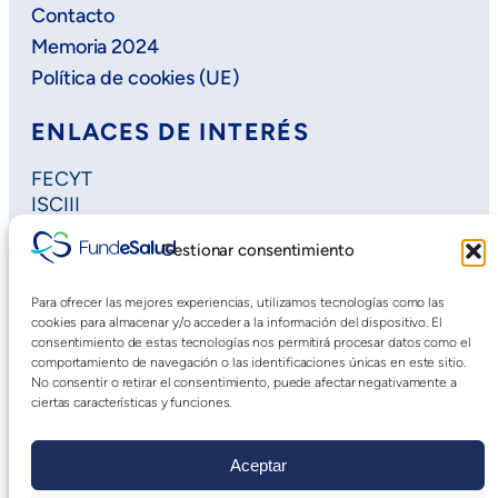
Contacto
Memoria 2024
Política de cookies (UE)
ENLACES DE INTERÉS
FECYT
ISCIII
Horizon Europe
Gestionar consentimiento
Plan Regional de Investigación
Extremadura Salud
Para ofrecer las mejores experiencias, utilizamos tecnologías como las
Saludteca
cookies para almacenar y/o acceder a la información del dispositivo. El
Cursos DOE
consentimiento de estas tecnologías nos permitirá procesar datos como el
comportamiento de navegación o las identificaciones únicas en este sitio.
No consentir o retirar el consentimiento, puede afectar negativamente a
ciertas características y funciones.
Aceptar