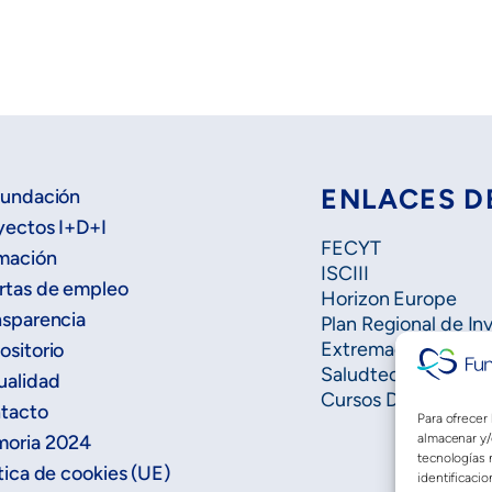
ENLACES D
Fundación
yectos I+D+I
FECYT
mación
ISCIII
rtas de empleo
Horizon Europe
nsparencia
Plan Regional de In
Extremadura Salud
ositorio
Saludteca
ualidad
Cursos DOE
tacto
Para ofrecer
almacenar y/
oria 2024
tecnologías 
tica de cookies (UE)
identificacio