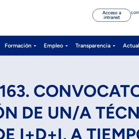
con
Acceso a
intranet
Formación
Empleo
Transparencia
Actua
0163. CONVOCAT
ÓN DE UN/A TÉCN
E I+D+I, A TIEM