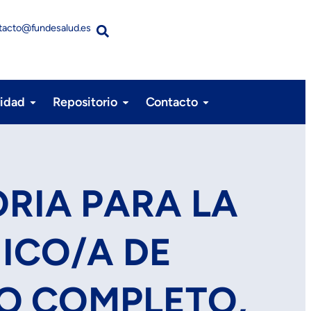
tacto@fundesalud.es
lidad
Repositorio
Contacto
ORIA PARA LA
ICO/A DE
PO COMPLETO,