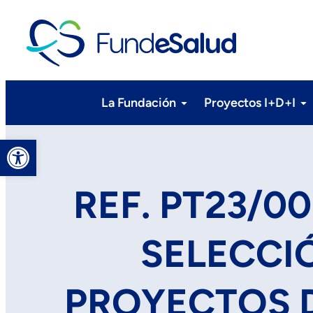
La Fundación
Proyectos I+D+I
Abrir barra de herramientas
REF. PT23/0
SELECCI
PROYECTOS D