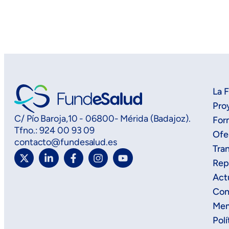
La 
Pro
C/ Pío Baroja,10 - 06800- Mérida (Badajoz).
For
Tfno.: 924 00 93 09
Ofe
contacto@fundesalud.es
Tra
Rep
Act
Con
Mem
Polí