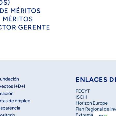
OS)
 DE MÉRITOS
E MÉRITOS
ECTOR GERENTE
ENLACES D
Fundación
yectos I+D+I
FECYT
mación
ISCIII
rtas de empleo
Horizon Europe
nsparencia
Plan Regional de In
Extremadura Salud
ositorio