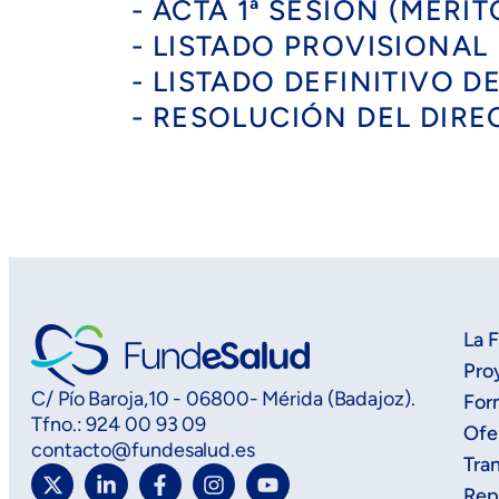
- ACTA 1ª SESIÓN (MÉRIT
- LISTADO PROVISIONAL
- LISTADO DEFINITIVO D
- RESOLUCIÓN DEL DIR
La 
Pro
C/ Pío Baroja,10 - 06800- Mérida (Badajoz).
For
Tfno.: 924 00 93 09
Ofe
contacto@fundesalud.es
Tra
Rep