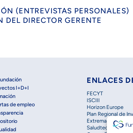
ESIÓN (ENTREVISTAS PERSONALES)
N DEL DIRECTOR GERENTE
ENLACES D
Fundación
yectos I+D+I
FECYT
mación
ISCIII
rtas de empleo
Horizon Europe
nsparencia
Plan Regional de In
Extremadura Salud
ositorio
Saludteca
ualidad