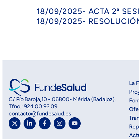
18/09/2025- ACTA 2ª S
18/09/2025- RESOLUCIÓ
La 
Pro
C/ Pío Baroja,10 - 06800- Mérida (Badajoz).
For
Tfno.: 924 00 93 09
Ofe
contacto@fundesalud.es
Tra
Rep
Act