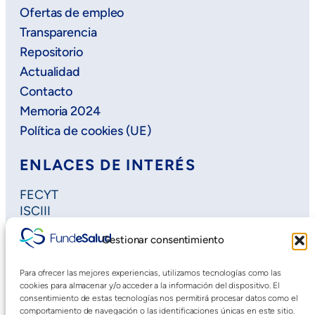
Ofertas de empleo
Transparencia
Repositorio
Actualidad
Contacto
Memoria 2024
Política de cookies (UE)
ENLACES DE INTERÉS
FECYT
ISCIII
Horizon Europe
Gestionar consentimiento
Plan Regional de Investigación
Extremadura Salud
Para ofrecer las mejores experiencias, utilizamos tecnologías como las
Saludteca
cookies para almacenar y/o acceder a la información del dispositivo. El
Cursos DOE
consentimiento de estas tecnologías nos permitirá procesar datos como el
comportamiento de navegación o las identificaciones únicas en este sitio.