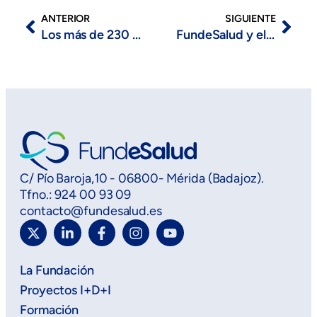
ANTERIOR
SIGUIENTE
Los más de 230 participantes de la II Jornada de ACASPEX, organizada por FundeSalud, consolidan su compromiso con la excelencia asistencial sanitaria
FundeSalud y el SEPAD, en representación de JADE Health, participan en el XI Congreso Nacional de Alzheimer CEAFA y XV Congreso Iberoamericano de Alzheimer
C/ Pío Baroja,10 - 06800- Mérida (Badajoz).
Tfno.: 924 00 93 09
contacto@fundesalud.es
La Fundación
Proyectos I+D+I
Formación