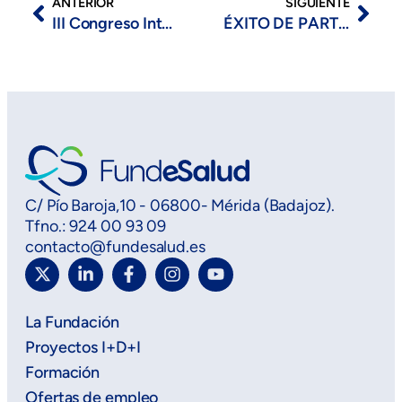
ANTERIOR
SIGUIENTE
III Congreso Internacional de Economía Plateada
ÉXITO DE PARTICIPACIÓN EN EL “I DÍA DEL AFRONTAMIENTO ACTIVO DEL DOLOR CRÓNICO” QUE SE CELEBRA HOY, 4 DE NOVIEMBRE, EN BADAJOZ
C/ Pío Baroja,10 - 06800- Mérida (Badajoz).
Tfno.: 924 00 93 09
contacto@fundesalud.es
La Fundación
Proyectos I+D+I
Formación
Ofertas de empleo