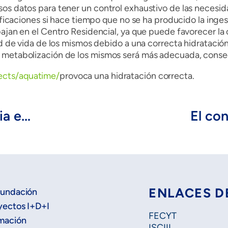
sos datos para tener un control exhaustivo de las necesi
tificaciones si hace tiempo que no se ha producido la ing
bajan en el Centro Residencial, ya que puede favorecer la
dad de vida de los mismos debido a una correcta hidrataci
a metabolización de los mismos será más adecuada, conse
ects/aquatime/
provoca una hidratación correcta.
Encuentro Salud de vanguardia en Extremadura: Investigación e innovación
ENLACES D
Fundación
yectos I+D+I
FECYT
mación
ISCIII