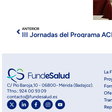
ANTERIOR
III Jornadas del Programa 
La 
Pro
C/ Pío Baroja,10 - 06800- Mérida (Badajoz).
For
Tfno.: 924 00 93 09
Ofe
contacto@fundesalud.es
Tra
Rep