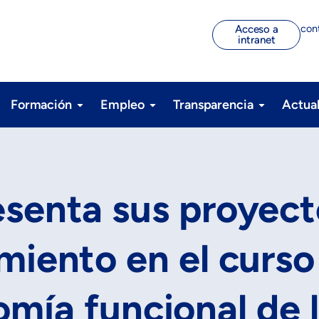
con
Acceso a
intranet
Formación
Empleo
Transparencia
Actua
senta sus proyect
imiento en el curs
omía funcional de 