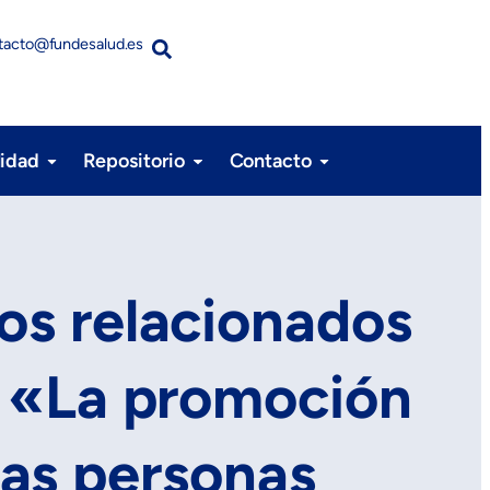
tacto@fundesalud.es
lidad
Repositorio
Contacto
os relacionados
o «La promoción
las personas