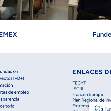
ACEMEX
ENLACES D
Fundación
yectos I+D+I
FECYT
mación
ISCIII
rtas de empleo
Horizon Europe
nsparencia
Plan Regional de In
Extremadura Salud
ositorio