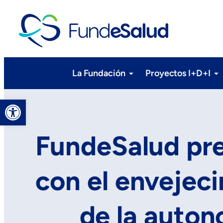
La Fundación
Proyectos I+D+I
Abrir barra de herramientas
FundeSalud pre
con el envejec
de la auton