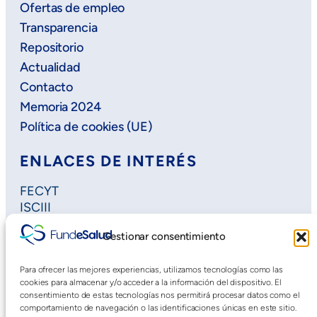
Ofertas de empleo
Transparencia
Repositorio
Actualidad
Contacto
Memoria 2024
Política de cookies (UE)
ENLACES DE INTERÉS
FECYT
ISCIII
Horizon Europe
Gestionar consentimiento
Plan Regional de Investigación
Extremadura Salud
Para ofrecer las mejores experiencias, utilizamos tecnologías como las
Saludteca
cookies para almacenar y/o acceder a la información del dispositivo. El
Cursos DOE
consentimiento de estas tecnologías nos permitirá procesar datos como el
comportamiento de navegación o las identificaciones únicas en este sitio.