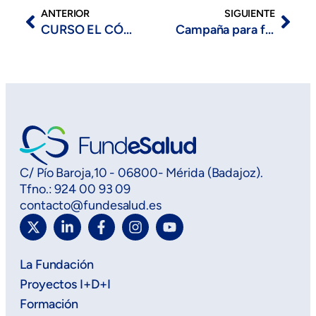
ANTERIOR
SIGUIENTE
CURSO EL CÓDIGO DE LA CIENCIA. CLAVES PARA INVESTIGAR EN CIENCIAS DE LA SALUD
Campaña para fomentar la detección del virus de la hepatitis C
C/ Pío Baroja,10 - 06800- Mérida (Badajoz).
Tfno.: 924 00 93 09
contacto@fundesalud.es
La Fundación
Proyectos I+D+I
Formación