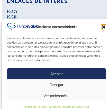
ENLACES DE INTERÉS
FECYT
ISCIII
Horizon Europe
Gestionar consentimiento
Plan Regional de Investigación
Extremadura Salud
Para ofrecer las mejores experiencias, utilizamos tecnologías como las
Saludteca
cookies para almacenar y/o acceder a la información del dispositivo. El
Cursos DOE
consentimiento de estas tecnologías nos permitirá procesar datos como el
comportamiento de navegación o las identificaciones únicas en este sitio.
No consentir o retirar el consentimiento, puede afectar negativamente a
ciertas características y funciones.
Aceptar
Denegar
Aviso Legal
|
Declaración de Accesibilidad
|
Política
Ver preferencias
de privacidad web
Política de cookies
Política de privacidad
Aviso Legal