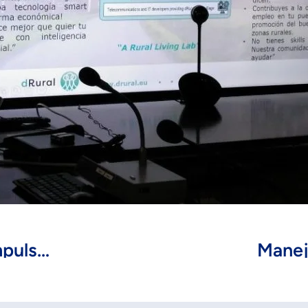
FundeSalud y AstraZeneca impulsarán la formación, la I+D+I y la promoción de la salud en Extremadura