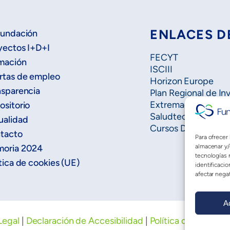
ENLACES D
Fundación
yectos I+D+I
FECYT
mación
ISCIII
rtas de empleo
Horizon Europe
nsparencia
Plan Regional de In
Extremadura Salud
ositorio
Saludteca
ualidad
Cursos DOE
tacto
Para ofrecer
almacenar y/
oria 2024
tecnologías 
tica de cookies (UE)
identificacio
afectar negat
A
Legal
|
Declaración de Accesibilidad
|
Política de privaci