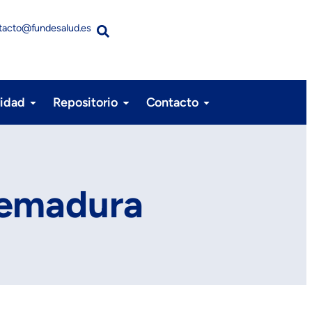
tacto@fundesalud.es
lidad
Repositorio
Contacto
remadura