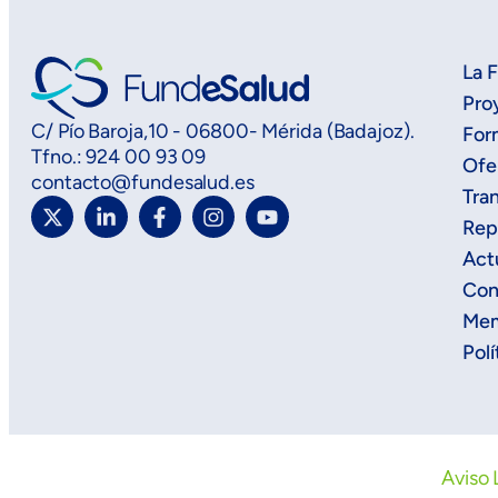
La 
Pro
C/ Pío Baroja,10 - 06800- Mérida (Badajoz).
For
Tfno.: 924 00 93 09
Ofe
contacto@fundesalud.es
Tra
Rep
Act
Con
Mem
Polí
Aviso 