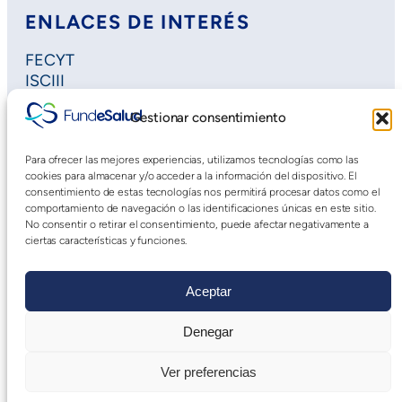
ENLACES DE INTERÉS
FECYT
ISCIII
Horizon Europe
Gestionar consentimiento
Plan Regional de Investigación
Extremadura Salud
Para ofrecer las mejores experiencias, utilizamos tecnologías como las
Saludteca
cookies para almacenar y/o acceder a la información del dispositivo. El
Cursos DOE
consentimiento de estas tecnologías nos permitirá procesar datos como el
comportamiento de navegación o las identificaciones únicas en este sitio.
No consentir o retirar el consentimiento, puede afectar negativamente a
ciertas características y funciones.
Aceptar
Denegar
Aviso Legal
|
Declaración de Accesibilidad
|
Política
Ver preferencias
de privacidad web